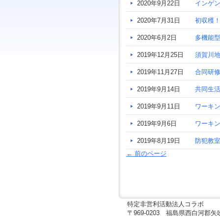
ジ
2020年9月22日
インゲ
ャ
2020年7月31日
初収穫
ン
プ
2020年6月2日
多機能
す
る
2019年12月25日
須賀川
た
め
2019年11月27日
合同研
の
ナ
2019年9月14日
共同生
ビ
ゲ
2019年9月11日
ワーキ
ー
シ
2019年9月6日
ワーキ
ョ
ン
2019年8月19日
防犯教
ス
キ
←
前のページ
ッ
プ
で
す。
本
特定非営利活動法人コラボ
文
〒969-0203 福島県西白河郡