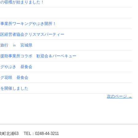
ンの収穫が始まりました！
！
型事業所ワーキングやぶき開所！
地区経営者協会クリスマスパーティー
修旅行 ㏌ 宮城県
活援助事業所コラボ 歓迎会＆バーベキュー
ングやぶき 昼食会
ング花咲 昼食会
室を開催しました
次のページ
→
矢吹町北浦63
TEL：0248-44-3211