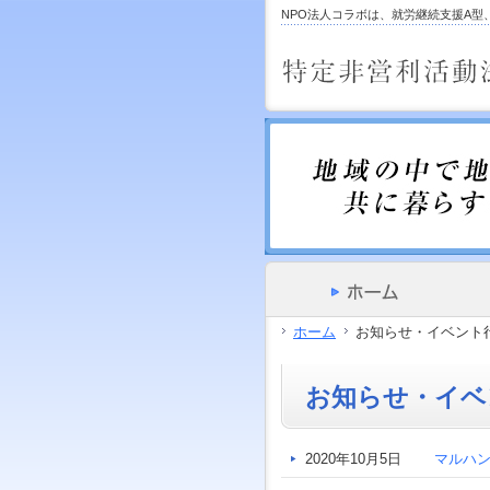
サ
フ
NPO法人コラボは、就労継続支援A
本
グ
本
イ
ッ
文
ロ
文
ド
タ
と
ー
の
メ
ー
グ
バ
エ
ニ
の
ロ
ル
リ
ュ
エ
ー
メ
ア
ー
リ
バ
ニ
で
の
ア
ル
ュ
す。
エ
で
メ
ー
リ
す。
ニ
の
ア
ュ
エ
で
ー・
リ
す。
サ
ア
イ
で
ド
す。
メ
ホーム
お知らせ・イベント
ニ
ュ
ー・
お知らせ・イベ
フ
ッ
タ
ー
2020年10月5日
マルハ
へ