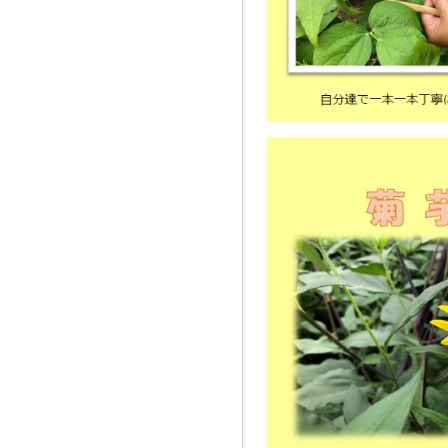
へ
ジ
ャ
ン
プ
グ
ロ
ー
バ
ル
メ
ニ
ュ
ー
へ
ジ
ャ
ン
プ
サ
イ
ド
メ
ニ
ュ