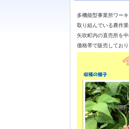
ジ
ャ
ン
多機能型事業所ワーキ
プ
す
取り組んでいる農作業
る
た
矢吹町内の直売所を中心
め
の
価格帯で販売しており
ナ
ビ
ゲ
ー
シ
ョ
ン
ス
キ
ッ
プ
で
す。
本
文