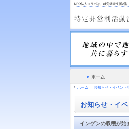
サ
フ
NPO法人コラボは、就労継続支援A
本
グ
本
イ
ッ
文
ロ
文
ド
タ
と
ー
の
メ
ー
グ
バ
エ
ニ
の
ロ
ル
リ
ュ
エ
ー
メ
ア
ー
リ
バ
ニ
で
の
ア
ル
ュ
す。
エ
で
メ
ー
リ
す。
ニ
の
ア
ュ
エ
で
ー・
リ
す。
サ
ア
イ
で
ド
す。
メ
ホーム
お知らせ・イベント
ニ
ュ
ー・
お知らせ・イベ
フ
ッ
タ
ー
インゲンの収穫が始
へ