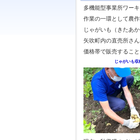
ジ
多機能型事業所ワーキ
ャ
ン
作業の
一環として農作
プ
す
じゃがいも（きたあか
る
た
矢吹町内の直売所さん
め
の
価格帯で販売すること
ナ
ビ
じゃがいも
ゲ
ー
シ
ョ
ン
ス
キ
ッ
プ
で
す。
本
文