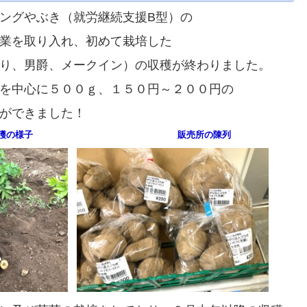
ングやぶき（就労継続支援B型）の
業を取り
入れ、
初めて
栽培した
り、男爵、メークイン）
の
収穫が終わりました。
を中心に
５００ｇ、１５０円～２００円の
ができました！
収穫の様子 販売所の陳列