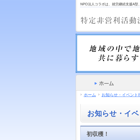
サ
フ
NPO法人コラボは、就労継続支援A
本
グ
本
イ
ッ
文
ロ
文
ド
タ
と
ー
の
メ
ー
グ
バ
エ
ニ
の
ロ
ル
リ
ュ
エ
ー
メ
ア
ー
リ
バ
ニ
で
の
ア
ル
ュ
す。
エ
で
メ
ー
リ
す。
ニ
の
ア
ュ
エ
で
ー・
リ
す。
サ
ア
イ
で
ド
す。
メ
ホーム
お知らせ・イベント
ニ
ュ
ー・
お知らせ・イベ
フ
ッ
タ
ー
初収穫！
へ