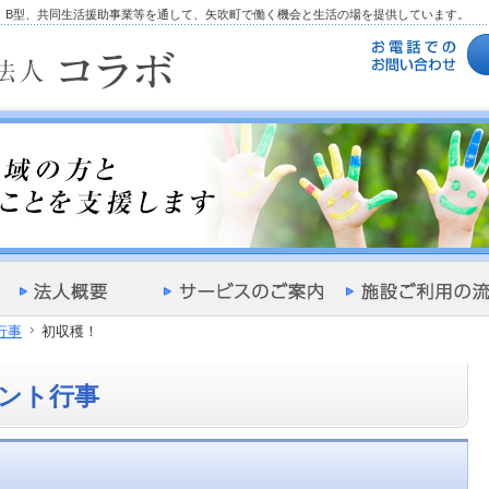
型、B型、共同生活援助事業等を通して、矢吹町で働く機会と生活の場を提供しています。
行事
初収穫！
ント行事