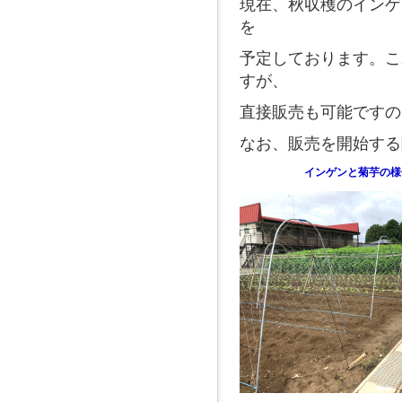
現在、秋収穫のインゲ
へ
ジ
を
ャ
ン
予定しております。
こ
プ
すが、
グ
ロ
直接販売も可能ですの
ー
バ
なお、販売を開始する
ル
メ
インゲンと菊芋の様
ニ
ュ
ー
へ
ジ
ャ
ン
プ
サ
イ
ド
メ
ニ
ュ