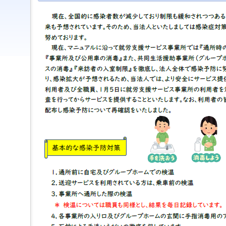
ジ
ャ
ン
プ
す
る
た
め
の
ナ
ビ
ゲ
ー
シ
ョ
ン
ス
キ
ッ
プ
で
す。
本
文