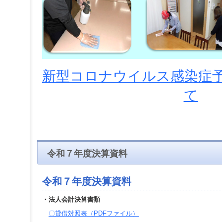
ー
へ
ジ
ャ
ン
プ
フ
ッ
新型コロナウイルス感染症
タ
ー
て
へ
ジ
ャ
ン
プ
令和７年度決算資料
令和７年度決算資料
・
法人会計決算書類
〇貸借対照表（PDFファイル）