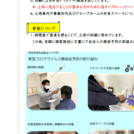
へ
ジ
ャ
ン
プ
グ
ロ
ー
バ
ル
メ
ニ
ュ
ー
へ
ジ
ャ
ン
プ
サ
イ
ド
メ
ニ
ュ