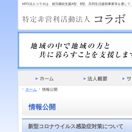
サ
フ
NPO法人コラボは、就労継続支援A型、B型、共同生活援助事業等を通し
本
グ
本
イ
ッ
文
ロ
文
ド
タ
と
ー
の
メ
ー
グ
バ
エ
ニ
の
ロ
ル
リ
ュ
エ
ー
メ
ア
ー
リ
バ
ニ
で
の
ア
ル
ュ
す。
エ
で
メ
ー
リ
す。
ニ
の
ア
ュ
エ
で
ー・
リ
す。
サ
ア
イ
で
ド
す。
メ
ホーム
情報公開
ニ
ュ
ー・
情報公開
フ
ッ
タ
ー
新型コロナウイルス感染症対策について
へ