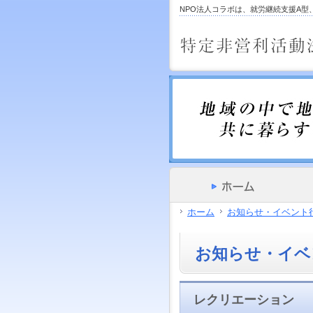
サ
フ
NPO法人コラボは、就労継続支援A
本
グ
本
イ
ッ
文
ロ
文
ド
タ
と
ー
の
メ
ー
グ
バ
エ
ニ
の
ロ
ル
リ
ュ
エ
ー
メ
ア
ー
リ
バ
ニ
で
の
ア
ル
ュ
す。
エ
で
メ
ー
リ
す。
ニ
の
ア
ュ
エ
で
ー・
リ
す。
サ
ア
イ
で
ド
す。
メ
ホーム
お知らせ・イベント
ニ
ュ
ー・
お知らせ・イベ
フ
ッ
タ
ー
レクリエーション
へ