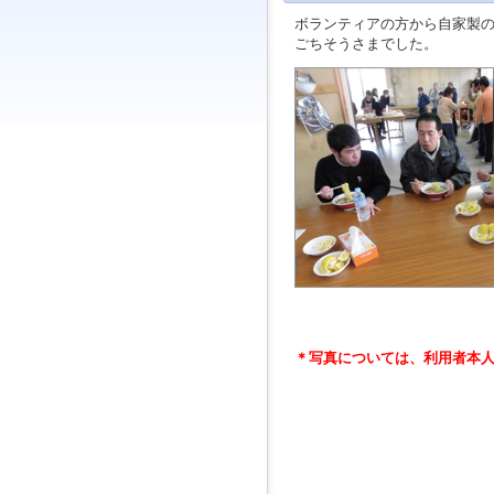
ジ
ボランティアの方から自家製
ャ
ごちそうさまでした。
ン
プ
す
る
た
め
の
ナ
ビ
ゲ
ー
シ
ョ
ン
ス
キ
＊写真については、利用者本
ッ
プ
で
す。
本
文