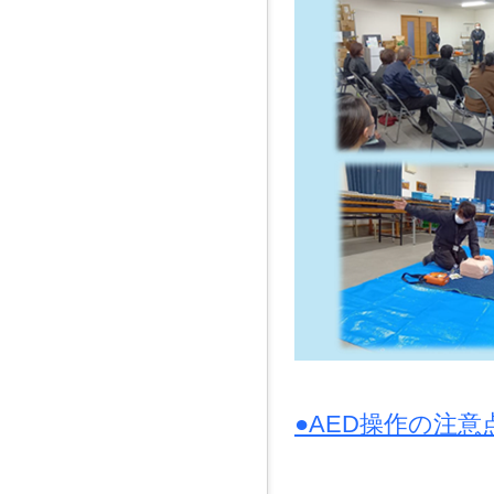
へ
ジ
ャ
ン
プ
グ
ロ
ー
バ
ル
メ
ニ
ュ
ー
へ
ジ
ャ
ン
プ
サ
イ
●AED操作の注意
ド
メ
ニ
ュ