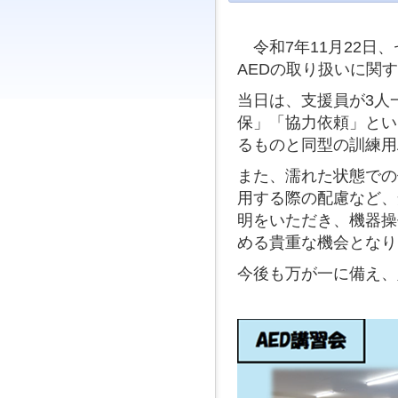
ジ
ャ
ン
令和7年11月22日
プ
AEDの取り扱いに関
す
る
当日は、支援員が3人
た
め
保」「協力依頼」とい
の
るものと同型の訓練用
ナ
ビ
また、濡れた状態での
ゲ
用する際の配慮など、
ー
シ
明をいただき、機器操
ョ
める貴重な機会となり
ン
ス
今後も万が一に備え、
キ
ッ
プ
で
す。
本
文