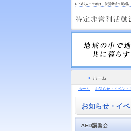
サ
フ
NPO法人コラボは、就労継続支援A
本
グ
本
イ
ッ
文
ロ
文
ド
タ
と
ー
の
メ
ー
グ
バ
エ
ニ
の
ロ
ル
リ
ュ
エ
ー
メ
ア
ー
リ
バ
ニ
で
の
ア
ル
ュ
す。
エ
で
メ
ー
リ
す。
ニ
の
ア
ュ
エ
で
ー・
リ
す。
サ
ア
イ
で
ド
す。
メ
ホーム
お知らせ・イベント
ニ
ュ
ー・
お知らせ・イベ
フ
ッ
タ
ー
AED講習会
へ