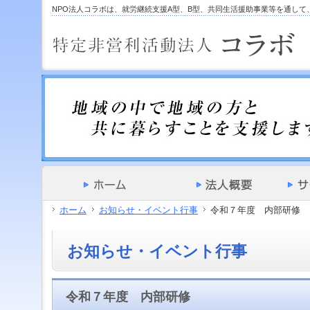
サ
フ
NPO法人コラボは、就労継続支援A型、B型、共同生活援助事業等を通し
本
グ
本
イ
ッ
文
ロ
文
ド
タ
と
ー
の
メ
ー
グ
バ
エ
ニ
の
ロ
ル
リ
ュ
エ
ー
メ
ア
ー
リ
バ
ニ
で
の
ア
ル
ュ
す。
エ
で
メ
ー
リ
す。
ニ
の
ア
ュ
エ
で
ー・
リ
す。
サ
ア
イ
で
ド
す。
メ
ホーム
お知らせ・イベント行事
令和７年度 内部研修
ニ
ュ
ー・
お知らせ・イベント行事
フ
ッ
タ
ー
令和７年度 内部研修
へ