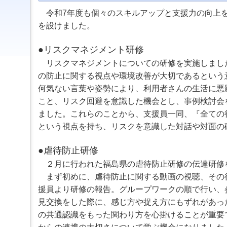
ジ
ャ
令和7
年度も個々のスキルアップと支援力の向上
ン
を設けました。
プ
す
●リスクマネジメント研修
る
た
リスクマネジメントについての研修を実施しまし
め
の防止に関する視点や環境改善が大切であるという
の
ナ
何気ない言葉や姿勢により、利用者さんの生活に悪
ビ
こと、リスク回避を意識した機会とし、事例検討会
ゲ
ー
ました。これらのことから、支援員一同、『全ての
シ
という視点を持ち、リスクを意識した対話や対面の
ョ
ン
ス
●
虐待防止研修
キ
２月に行われた福島県の虐待防止研修の伝達研修
ッ
まず初めに、虐待防止に関する動画の視聴、その
プ
で
援員より研修の報告。グループワークの順で行い、
す。
見交換をした際に、感じ方や捉え方にもずれがあっ
本
の共通認識をもった関わり方を心掛けることが重要
文