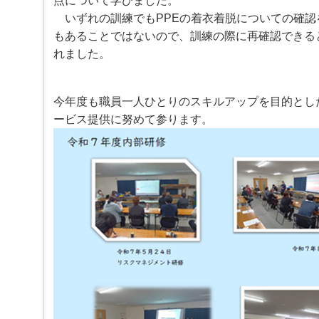
点について学びました。
ー
へ
いずれの訓練でもPPEの着衣着脱についての確
ジ
もあることではないので、訓練の際に再確認できる
ャ
れました。
ン
プ
フ
ッ
今年度も職員一人ひとりのスキルアップを目的とし
タ
ービス提供に努めて参ります。
ー
へ
ジ
ャ
ン
プ