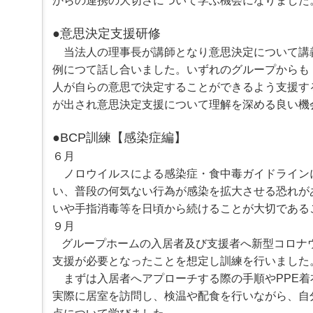
からの連携の大切さについて学ぶ機会になりました
へ
ジ
ャ
●意思決定支援研修
ン
当法人の理事長が講師となり意思決定について講
プ
グ
例につて話し合いました。いずれのグループからも
ロ
人が自らの意思で決定することができるよう支援す
ー
バ
が出され意思決定支援について理解を深める良い機
ル
メ
●BCP訓練【感染症編】
ニ
ュ
６月
ー
ノロウイルスによる感染症・食中毒ガイドライン
へ
い、普段の何気ない行為が感染を拡大させる恐れが
ジ
ャ
いや手指消毒等を日頃から続けることが大切である
ン
９月
プ
サ
グループホームの入居者及び支援者へ新型コロナ
イ
支援が必要となったことを想定し訓練を行いました
ド
まずは入居者へアプローチする際の手順やPPE着
メ
ニ
実際に居室を訪問し、検温や配食を行いながら、自
ュ