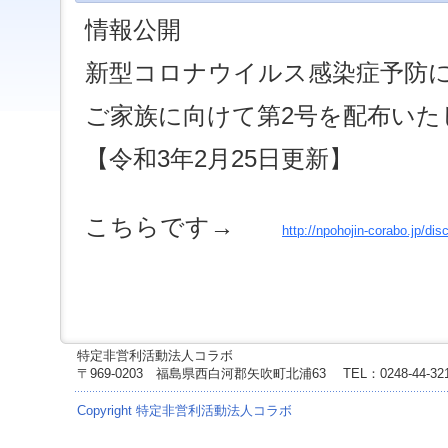
ジ
情報公開
ャ
ン
プ
新型コロナウイルス感染症予防
す
る
ご家族に向けて第2号を配布いた
た
め
の
【令和3年2月25日更新】
ナ
ビ
ゲ
こちらです→
ー
http://npohojin-corabo.jp/dis
シ
ョ
ン
ス
キ
ッ
プ
特定非営利活動法人コラボ
で
〒969-0203 福島県西白河郡矢吹町北浦63
TEL：0248-44-3
す。
Copyright 特定非営利活動法人コラボ
本
文