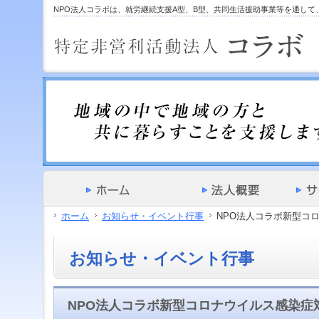
サ
フ
NPO法人コラボは、就労継続支援A型、B型、共同生活援助事業等を通し
本
グ
本
イ
ッ
文
ロ
文
ド
タ
と
ー
の
メ
ー
グ
バ
エ
ニ
の
ロ
ル
リ
ュ
エ
ー
メ
ア
ー
リ
バ
ニ
で
の
ア
ル
ュ
す。
エ
で
メ
ー
リ
す。
ニ
の
ア
ュ
エ
で
ー・
リ
す。
サ
ア
イ
で
ド
す。
メ
ホーム
お知らせ・イベント行事
NPO法人コラボ新型コロナ
ニ
ュ
ー・
お知らせ・イベント行事
フ
ッ
タ
ー
NPO法人コラボ新型コロナウイルス感染症対策(
へ