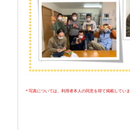
へ
ジ
ャ
ン
プ
グ
ロ
ー
バ
ル
メ
ニ
ュ
ー
へ
ジ
ャ
ン
＊写真については、利用者本人の同意を得て掲載してい
プ
サ
イ
ド
メ
ニ
ュ