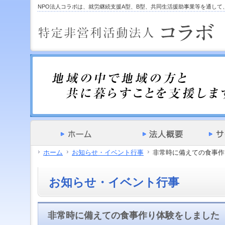
サ
フ
NPO法人コラボは、就労継続支援A型、B型、共同生活援助事業等を通し
本
グ
本
イ
ッ
文
ロ
文
ド
タ
と
ー
の
メ
ー
グ
バ
エ
ニ
の
ロ
ル
リ
ュ
エ
ー
メ
ア
ー
リ
バ
ニ
で
の
ア
ル
ュ
す。
エ
で
メ
ー
リ
す。
ニ
の
ア
ュ
エ
で
ー・
リ
す。
サ
ア
イ
で
ド
す。
メ
ホーム
お知らせ・イベント行事
非常時に備えての食事作
ニ
ュ
ー・
お知らせ・イベント行事
フ
ッ
タ
ー
非常時に備えての食事作り体験をしました
へ