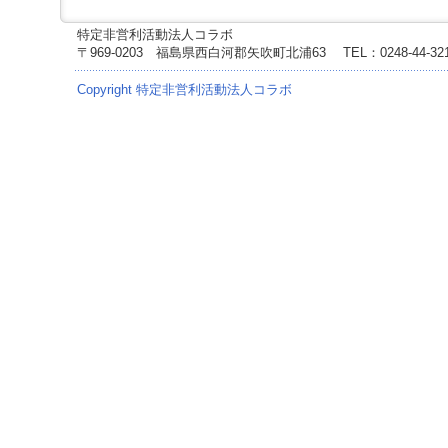
ー
へ
特定非営利活動法人コラボ
ジ
〒969-0203 福島県西白河郡矢吹町北浦63
TEL：0248-44-3
ャ
ン
Copyright 特定非営利活動法人コラボ
プ
フ
ッ
タ
ー
へ
ジ
ャ
ン
プ