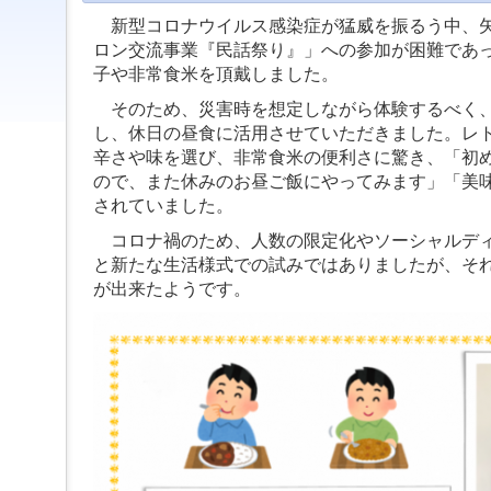
ジ
新型コロナウイルス感染症が猛威を振るう中、矢
ャ
ン
ロン交流事業『民話祭り』」への参加が困難であ
プ
子や非常食米を頂戴しました。
す
る
そのため、災害時を想定しながら体験するべく、
た
し、休日の昼食に活用させていただきました。レ
め
辛さや味を選び、非常食米の便利さに驚き、「初
の
ので、また休みのお昼ご飯にやってみます」「美
ナ
ビ
されていました。
ゲ
コロナ禍のため、人数の限定化やソーシャルディ
ー
シ
と新たな生活様式での試みではありましたが、そ
ョ
が出来たようです。
ン
ス
キ
ッ
プ
で
す。
本
文