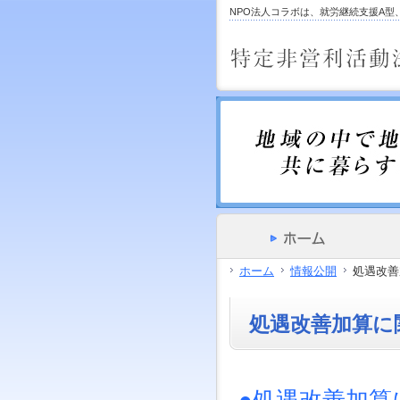
サ
フ
NPO法人コラボは、就労継続支援A
本
グ
本
イ
ッ
文
ロ
文
ド
タ
と
ー
の
メ
ー
グ
バ
エ
ニ
の
ロ
ル
リ
ュ
エ
ー
メ
ア
ー
リ
バ
ニ
で
の
ア
ル
ュ
す。
エ
で
メ
ー
リ
す。
ニ
の
ア
ュ
エ
で
ー・
リ
す。
サ
ア
イ
で
ド
す。
メ
ホーム
情報公開
処遇改善
ニ
ュ
ー・
処遇改善加算に
フ
ッ
タ
ー
へ