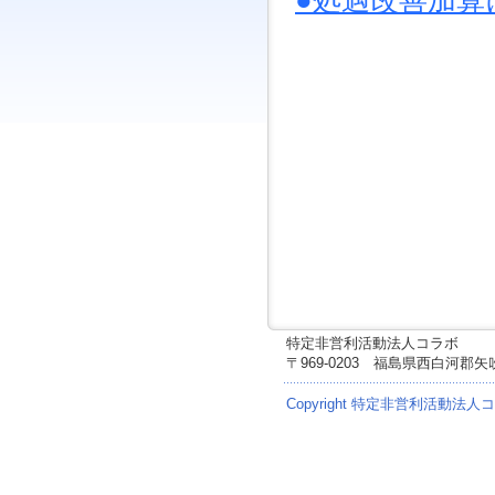
●処遇改善加算
ジ
ャ
ン
プ
す
る
た
め
の
ナ
ビ
ゲ
ー
シ
ョ
ン
ス
特定非営利活動法人コラボ
キ
〒969-0203 福島県西白河郡
ッ
プ
Copyright 特定非営利活動法人
で
す。
本
文